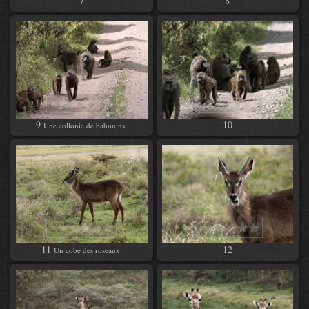
7
8
9
10
Une collonie de babouins.
11
12
Un cobe des roseaux.