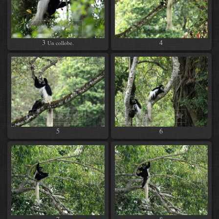
3
4
Un collobe.
5
6