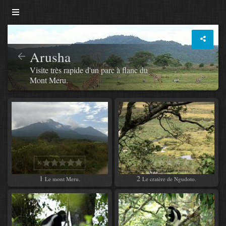
Arusha
Visite très rapide d'un parc à flanc du
Mont Meru.
1
2
Le mont Meru.
Le cratère de Ngudoto.