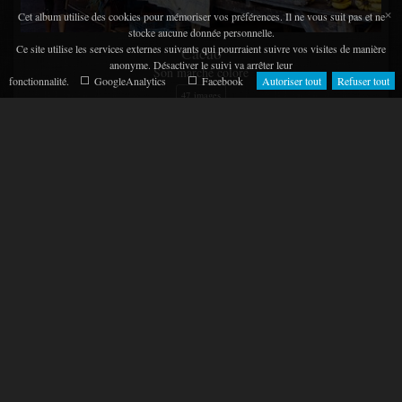
×
Cet album utilise des cookies pour mémoriser vos préférences. Il ne vous suit pas et ne
stocke aucune donnée personnelle.
Ce site utilise les services externes suivants qui pourraient suivre vos visites de manière
Cacao
anonyme. Désactiver le suivi va arrêter leur
Son marché coloré
fonctionnalité.
GoogleAnalytics
Facebook
Autoriser tout
Refuser tout
47 images